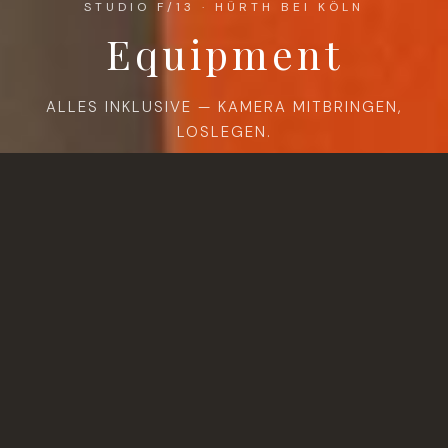
STUDIO F/13 · HÜRTH BEI KÖLN
Equipment
ALLES INKLUSIVE — KAMERA MITBRINGEN,
LOSLEGEN.
DAS STUDIO
Alles, was eine Produktion
braucht.